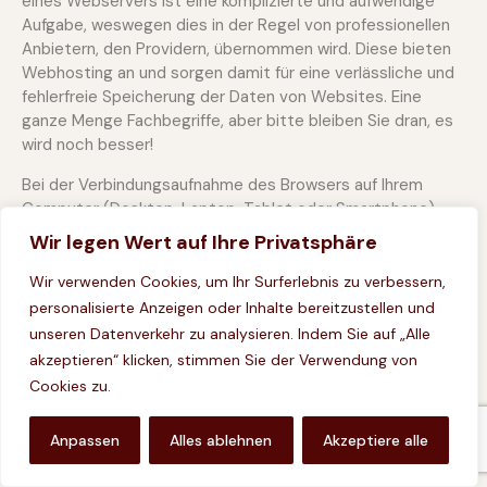
eines Webservers ist eine komplizierte und aufwendige
Aufgabe, weswegen dies in der Regel von professionellen
Anbietern, den Providern, übernommen wird. Diese bieten
Webhosting an und sorgen damit für eine verlässliche und
fehlerfreie Speicherung der Daten von Websites. Eine
ganze Menge Fachbegriffe, aber bitte bleiben Sie dran, es
wird noch besser!
Bei der Verbindungsaufnahme des Browsers auf Ihrem
Computer (Desktop, Laptop, Tablet oder Smartphone)
und während der Datenübertragung zu und vom Webserver
Wir legen Wert auf Ihre Privatsphäre
kann es zu einer Verarbeitung personenbezogener Daten
kommen. Einerseits speichert Ihr Computer Daten,
Wir verwenden Cookies, um Ihr Surferlebnis zu verbessern,
andererseits muss auch der Webserver Daten eine Zeit
personalisierte Anzeigen oder Inhalte bereitzustellen und
lang speichern, um einen ordentlichen Betrieb zu
unseren Datenverkehr zu analysieren. Indem Sie auf „Alle
gewährleisten.
akzeptieren“ klicken, stimmen Sie der Verwendung von
Cookies zu.
Ein Bild sagt mehr als tausend Worte, daher zeigt folgende
Grafik zur Veranschaulichung das Zusammenspiel zwischen
Browser, dem Internet und dem Hosting-Provider.
Anpassen
Alles ablehnen
Akzeptiere alle
Warum verarbeiten wir personenbezogene Daten?